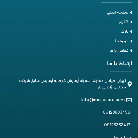
صفحه اصلی
گالری
بلاگ
درباره ما
تماس با ما
ارتباط با ما
تهران خیابان دماوند سه راه آزمایش کارخانه آزمایش سابق شرکت
مجلس آرا علی یار
info@majlesara.com
09128883456
09123333417