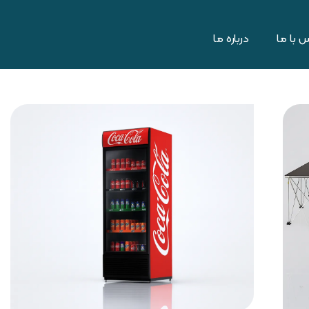
 با ما
درباره ما