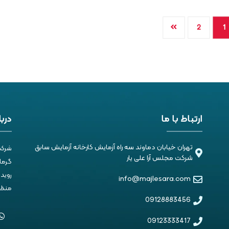
2
1
ارتباط با ما
دربا
تهران خیابان دماوند سه راه آزمایش کارخانه آزمایش سابق
شرکت
شرکت مجلس آرا علی یار
گرمای
روید
info@majlesara.com
منظم 
09128883456
09123333417