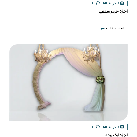
9 دی 1404
0
اجاره حریر سقفی
...
ادامه مطلب
9 دی 1404
0
اجاره ارک پرده