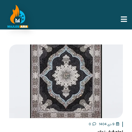
9 دی 1404
0