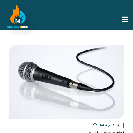
9 دی 1404
0