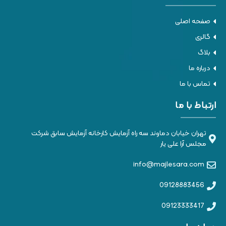
صفحه اصلی
گالری
بلاگ
درباره ما
تماس با ما
ارتباط با ما
تهران خیابان دماوند سه راه آزمایش کارخانه آزمایش سابق شرکت
مجلس آرا علی یار
info@majlesara.com
09128883456
09123333417