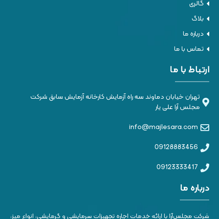
گالری
بلاگ
درباره ما
تماس با ما
ارتباط با ما
تهران خیابان دماوند سه راه آزمایش کارخانه آزمایش سابق شرکت
مجلس آرا علی یار
info@majlesara.com
09128883456
09123333417
درباره ما
شرکت مجلس‌آرا با ارائه خدمات اجاره تجهیزات سرمایشی و گرمایشی، انواع میز،